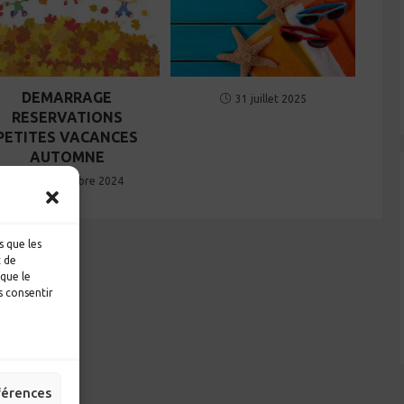
DEMARRAGE
31 juillet 2025
RESERVATIONS
PETITES VACANCES
AUTOMNE
12 septembre 2024
s que les
t de
 que le
s consentir
férences