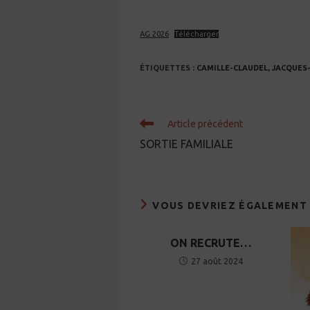
de
publiée :
ca
la
publication :
AG 2026
Télécharger
ÉTIQUETTES :
CAMILLE-CLAUDEL
,
JACQUES
Read
Article précédent
more
SORTIE FAMILIALE
articles
VOUS DEVRIEZ ÉGALEMENT
ON RECRUTE…
27 août 2024