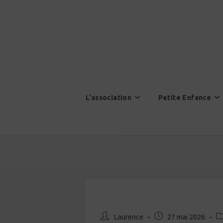
Skip
to
content
L’association
Petite Enfance
Auteur/autrice
Publication
Po
Laurence
27 mai 2026