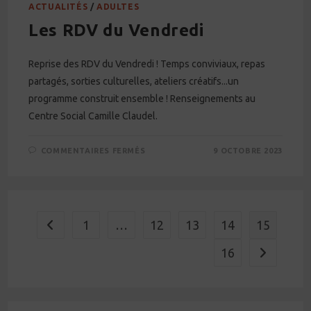
ACTUALITÉS
/
ADULTES
Les RDV du Vendredi
Reprise des RDV du Vendredi ! Temps conviviaux, repas
partagés, sorties culturelles, ateliers créatifs...un
programme construit ensemble ! Renseignements au
Centre Social Camille Claudel.
SUR
COMMENTAIRES FERMÉS
9 OCTOBRE 2023
LES
RDV
DU
VENDREDI
1
…
12
13
14
15
Go to the previous page
16
Aller à la p