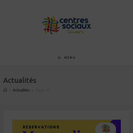
Skip
to
content
MENU
Actualités
>
Actualités
>
Page 15