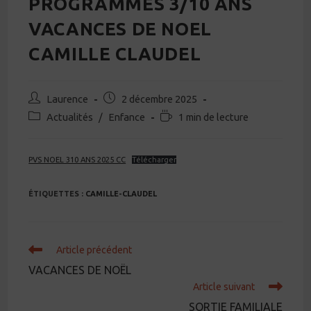
PROGRAMMES 3/10 ANS
VACANCES DE NOEL
CAMILLE CLAUDEL
Auteur/autrice
Publication
Laurence
2 décembre 2025
de
publiée :
Post
Temps
Actualités
/
Enfance
1 min de lecture
la
category:
de
publication :
lecture :
PVS NOEL 310 ANS 2025 CC
Télécharger
ÉTIQUETTES :
CAMILLE-CLAUDEL
Read
Article précédent
more
VACANCES DE NOËL
articles
Article suivant
SORTIE FAMILIALE