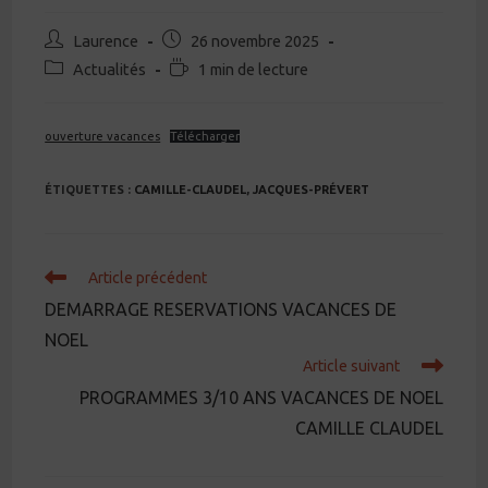
Auteur/autrice
Publication
Laurence
26 novembre 2025
de
publiée :
Post
Temps
Actualités
1 min de lecture
la
category:
de
publication :
lecture :
ouverture vacances
Télécharger
ÉTIQUETTES :
CAMILLE-CLAUDEL
,
JACQUES-PRÉVERT
Read
Article précédent
more
DEMARRAGE RESERVATIONS VACANCES DE
articles
NOEL
Article suivant
PROGRAMMES 3/10 ANS VACANCES DE NOEL
CAMILLE CLAUDEL